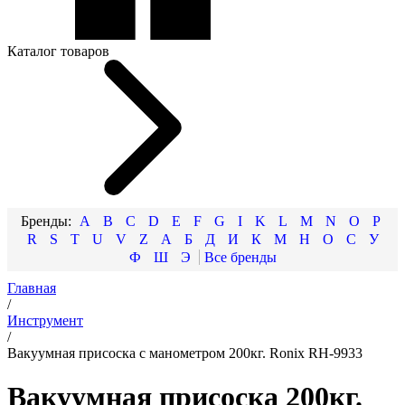
Каталог товаров
A
B
C
D
E
F
G
I
K
L
M
N
O
P
R
S
T
U
V
Z
А
Б
Д
И
К
М
Н
О
С
У
Ф
Ш
Э
Главная
/
Инструмент
/
Вакуумная присоска с манометром 200кг. Ronix RH-9933
Вакуумная присоска 200кг.