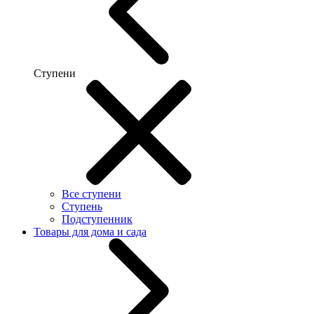
Ступени
Все ступени
Ступень
Подступенник
Товары для дома и сада