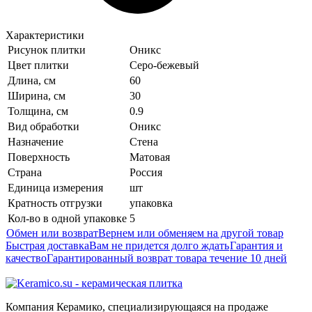
Характеристики
Рисунок плитки
Оникс
Цвет плитки
Серо-бежевый
Длина, см
60
Ширина, см
30
Толщина, см
0.9
Вид обработки
Оникс
Назначение
Стена
Поверхность
Матовая
Страна
Россия
Единица измерения
шт
Кратность отгрузки
упаковка
Кол-во в одной упаковке
5
Обмен или возврат
Вернем или обменяем на другой товар
Быстрая доставка
Вам не придется долго ждать
Гарантия и
качество
Гарантированный возврат товара течение 10 дней
Компания Керамико, специализирующаяся на продаже