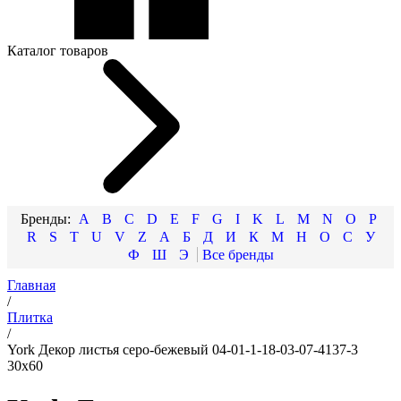
Каталог товаров
A
B
C
D
E
F
G
I
K
L
M
N
O
P
R
S
T
U
V
Z
А
Б
Д
И
К
М
Н
О
С
У
Ф
Ш
Э
Главная
/
Плитка
/
York Декор листья серо-бежевый 04-01-1-18-03-07-4137-3
30x60