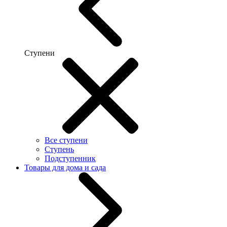
Ступени
Все ступени
Ступень
Подступенник
Товары для дома и сада